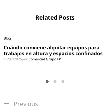
Related Posts
Blog
Cuándo conviene alquilar equipos para
trabajos en altura y espacios confinados
16/07/2026
por
Comercial Grupo FPT
Navegación
Previous
Previous