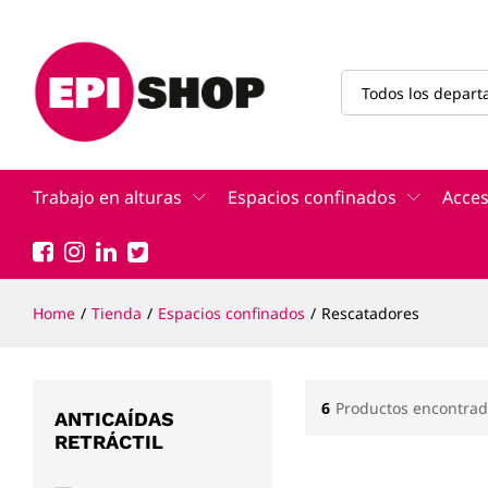
Todos los depar
Trabajo en alturas
Espacios confinados
Acces
Home
/
Tienda
/
Espacios confinados
/
Rescatadores
6
Productos encontrad
ANTICAÍDAS
RETRÁCTIL