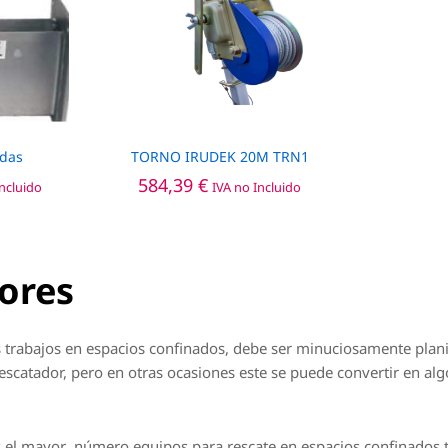
ídas
TORNO IRUDEK 20M TRN1
584,39
584,39
€
€
Incluido
IVA no Incluido
ores
s trabajos en espacios confinados, debe ser minuciosamente plani
escatador, pero en otras ocasiones este se puede convertir en alg
 el mayor número equipos para rescate en espacios confinados t