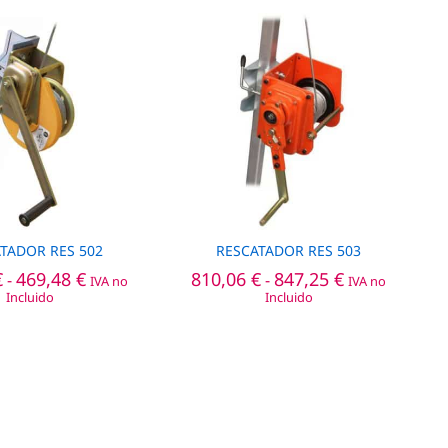
TADOR RES 502
RESCATADOR RES 503
Rango
Rango
€
€
469,48
469,48
€
€
810,06
810,06
€
€
847,25
847,25
€
€
-
-
IVA no
IVA no
de
de
Incluido
Incluido
precios:
precios:
desde
desde
458,62 €
810,06 €
hasta
hasta
469,48 €
847,25 €