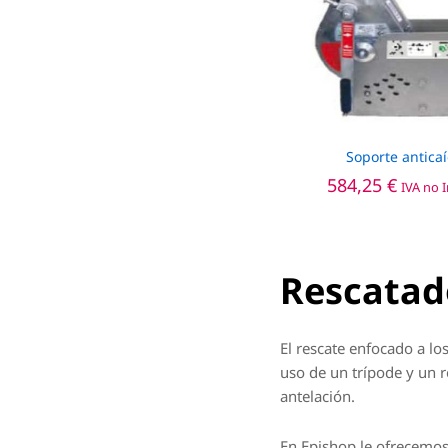
Soporte antica
584,25
584,25
€
€
IVA no 
Rescatad
El rescate enfocado a lo
uso de un trípode y un r
antelación.
En Epishop le ofrecemos