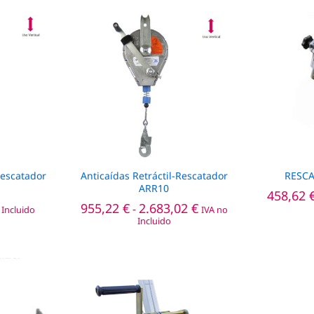
Rescatador
Anticaídas Retráctil-Rescatador
RESCA
ARR10
458,62
458,62
Rango
955,22
€
2.683,02
€
-
 Incluido
IVA no
de
Incluido
precios:
desde
955,22
€
2.683,02
€
955,22 €
hasta
2.683,02 €