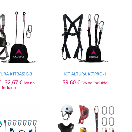
TURA KITBASIC-3
KIT ALTURA KITPRO-1
Rango
€
€
32,67
32,67
€
€
59,60
59,60
€
€
-
IVA no
IVA no Incluido
de
Incluido
precios:
desde
32,00 €
hasta
32,67 €