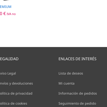
PREMIUM
Rango
50
50
€
€
IVA no
de
precios:
desde
700,70 €
hasta
1.020,50 €
LEGALIDAD
ENLACES DE INTERÉS
viso Legal
Lista de deseos
nvíos y devoluciones
Mi cuenta
olítica de privacidad
Información de pedidos
olítica de cookies
Seguimiento de pedido