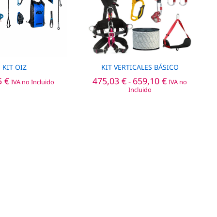
KIT OIZ
KIT VERTICALES BÁSICO
Rango
5
5
€
€
475,03
€
659,10
€
-
IVA no Incluido
IVA no
de
Incluido
precios:
desde
475,03
€
659,10
€
475,03 €
hasta
659,10 €