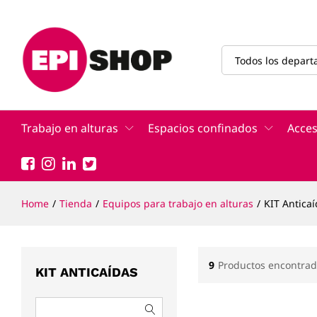
Todos los depar
Trabajo en alturas
Espacios confinados
Acces
Home
/
Tienda
/
Equipos para trabajo en alturas
/
KIT Antica
9
Productos encontrad
KIT ANTICAÍDAS