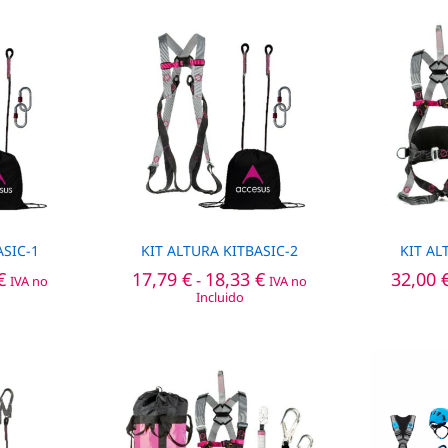
ASIC-1
KIT ALTURA KITBASIC-2
KIT AL
Rango
Rango
€
€
17,79
17,79
€
€
18,33
18,33
€
€
32,00
32,00
-
IVA no
IVA no
de
de
Incluido
precios:
precios:
desde
desde
16,17 €
17,79 €
hasta
hasta
16,93 €
18,33 €