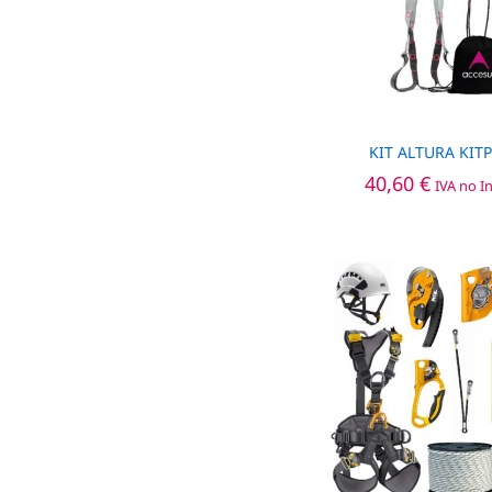
KIT ALTURA KIT
40,60
40,60
€
€
IVA no I