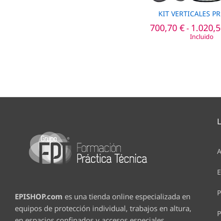
KIT VERTICALES 
700,70
700,70
€
€
1.020,
1.020,
-
Incluido
A
E
P
EPISHOP.com
es una tienda online especializada en
equipos de protección individual, trabajos en altura,
P
en espacios confinados y accesos especiales.