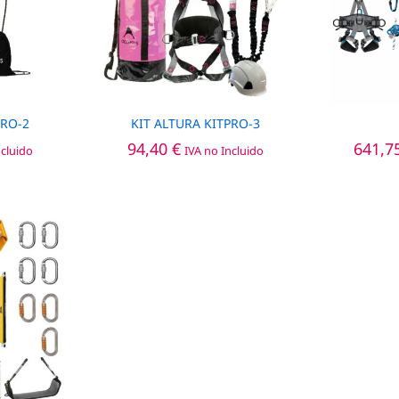
PRO-2
KIT ALTURA KITPRO-3
94,40
94,40
€
€
641,7
641,7
ncluido
IVA no Incluido