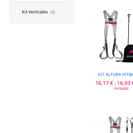
Kit Verticales
(2)
KIT ALTURA KITB
16,17
16,17
€
€
16,93
16,93
-
Incluido