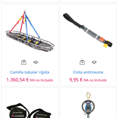
de
Las
1.5
opciones
ha
1.7
se
pueden
elegir
en
la
página
de
producto
Camilla tubular rígida
Cinta antitrauma
1.360,54
€
9,95
€
IVA no Incluido
IVA no Incluido