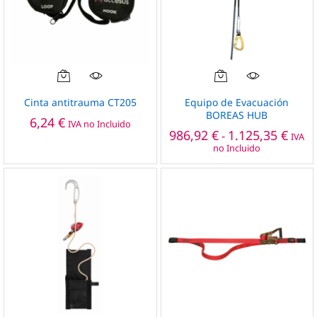
Este
producto
Cinta antitrauma CT205
Equipo de Evacuación
tiene
BOREAS HUB
6,24
€
IVA no Incluido
múltiples
Rang
986,92
€
1.125,35
€
-
IVA
de
variantes.
no Incluido
preci
Las
desd
opciones
986,9
hast
se
1.125
pueden
elegir
en
la
página
de
producto