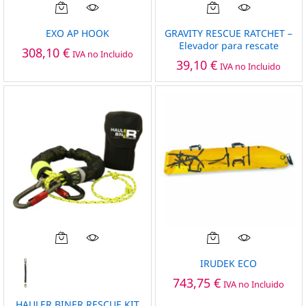
EXO AP HOOK
GRAVITY RESCUE RATCHET –
Elevador para rescate
308,10
€
IVA no Incluido
39,10
€
IVA no Incluido
Este
producto
IRUDEK ECO
tiene
743,75
€
IVA no Incluido
múltiples
variantes.
HAULER BINER RESCUE KIT