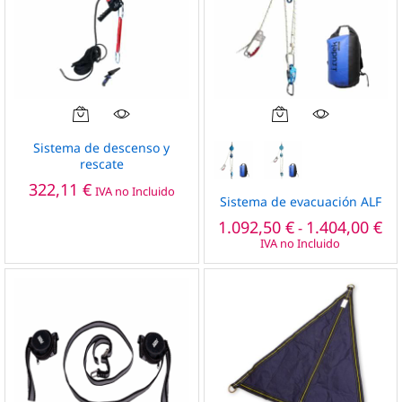
página
de
producto
Este
Este
producto
producto
Sistema de descenso y
tiene
tiene
rescate
múltiples
múltiples
322,11
€
IVA no Incluido
variantes.
variantes.
Sistema de evacuación ALF
Las
Las
Ra
1.092,50
€
1.404,00
€
-
de
opciones
opciones
IVA no Incluido
pre
se
se
de
pueden
pueden
1.0
ha
elegir
elegir
1.4
en
en
la
la
página
página
de
de
producto
producto