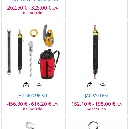
Las
Rango
262,50
€
325,00
€
-
IVA
de
opciones
no Incluido
precios:
se
desde
pueden
262,50 €
hasta
elegir
325,00 €
en
la
página
de
producto
Este
Este
producto
producto
JAG RESCUE KIT
JAG SYSTEM
tiene
tiene
Rango
Rango
456,30
€
616,20
€
152,10
€
195,00
€
-
-
IVA
IVA
múltiples
múltiples
de
de
no Incluido
no Incluido
precios:
precio
variantes.
variantes.
desde
desde
Las
Las
456,30 €
152,10
opciones
opciones
hasta
hasta