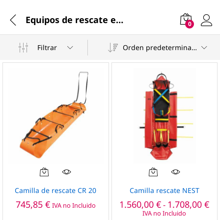
Equipos de rescate en altura
0
Filtrar
Orden predeterminado
Este
producto
Camilla de rescate CR 20
Camilla rescate NEST
tiene
Ra
745,85
€
1.560,00
€
1.708,00
€
-
IVA no Incluido
múltiples
de
IVA no Incluido
pre
variantes.