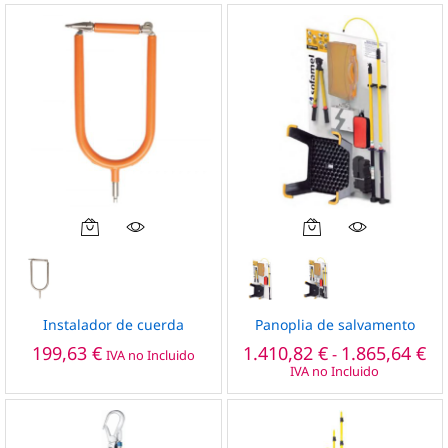
se
pueden
elegir
en
la
página
de
producto
Este
Este
producto
producto
tiene
tiene
múltiples
múltiples
variantes.
variantes.
Instalador de cuerda
Panoplia de salvamento
Las
Las
Ra
199,63
€
1.410,82
€
1.865,64
€
-
IVA no Incluido
de
opciones
opciones
IVA no Incluido
pre
se
se
de
pueden
pueden
1.4
ha
elegir
elegir
1.8