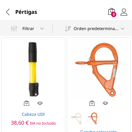
Pértigas
0
Filtrar
Orden predeterminado
Este
producto
Cabeza UDI
tiene
38,60
€
IVA no Incluido
múltiples
variantes.
Gancho colocación