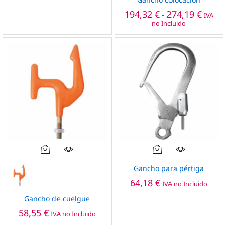
Las
Rango
194,32
€
274,19
€
-
IVA
de
opciones
no Incluido
precio
se
desde
pueden
194,32
hasta
elegir
274,19
en
la
página
de
producto
Este
producto
Gancho para pértiga
tiene
64,18
€
IVA no Incluido
múltiples
variantes.
Gancho de cuelgue
Las
58,55
€
IVA no Incluido
opciones