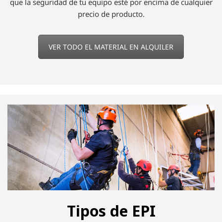
Hay determinados productos, como pueden ser el
trípode
de acceso para espacios confinados
o la
cesta elevadora
para grúa
, que por su uso esporádico no conviene
comprarlos. Para que el elevado coste de un producto no
determine que lo emplees en tu actividad en altura,
infórmate sobre nuestro
servicio de alquiler de Equipos
de Protección Individual
. Aun así, también te facilitamos
diversos métodos de financiación en cómodos plazos para
que la seguridad de tu equipo esté por encima de cualquier
precio de producto.
VER TODO EL MATERIAL EN ALQUILER