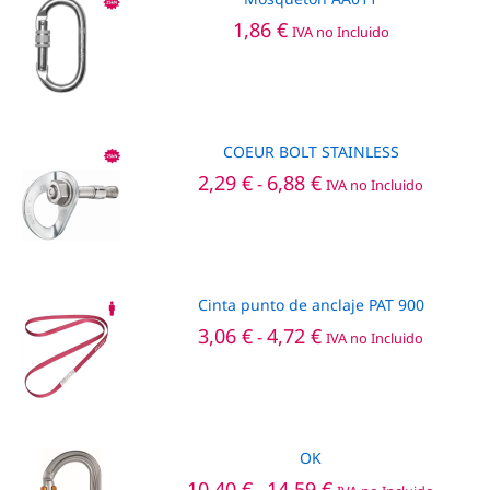
1,86
€
IVA no Incluido
COEUR BOLT STAINLESS
Rango
2,29
€
6,88
€
-
IVA no Incluido
de
precios:
desde
2,29 €
hasta
6,88 €
Cinta punto de anclaje PAT 900
Rango
3,06
€
4,72
€
-
IVA no Incluido
de
precios:
desde
3,06 €
hasta
4,72 €
OK
Rango
10,40
€
14,59
€