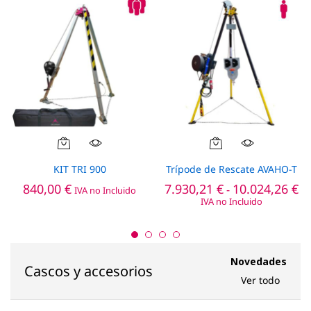
Este
producto
KIT TRI 900
Trípode de Rescate AVAHO-T
tiene
R
840,00
€
7.930,21
€
10.024,26
€
-
IVA no Incluido
múltiples
de
IVA no Incluido
pr
variantes.
de
Las
7.
opciones
ha
10
se
Novedades
Cascos y accesorios
pueden
Ver todo
elegir
en