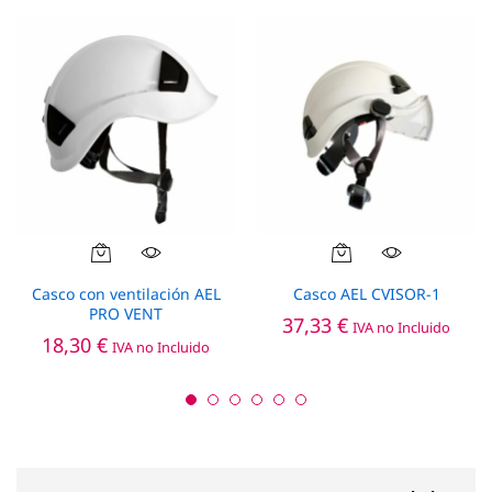
la
página
de
producto
Casco con ventilación AEL
Casco AEL CVISOR-1
PRO VENT
37,33
€
IVA no Incluido
18,30
€
IVA no Incluido