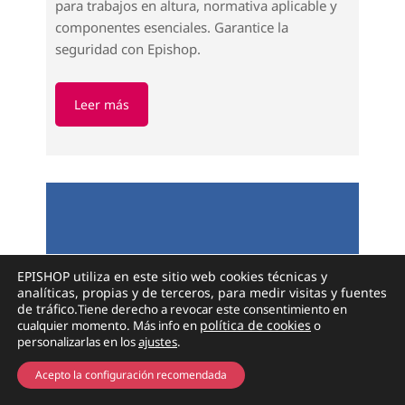
Plan de Rescate en Altura: Qué
Incluir y Normativa
Descubra qué debe incluir un plan de rescate
para trabajos en altura, normativa aplicable y
componentes esenciales. Garantice la
seguridad con Epishop.
EPISHOP utiliza en este sitio web cookies técnicas y
Leer más
analíticas, propias y de terceros, para medir visitas y fuentes
de tráfico.
Tiene derecho a revocar este consentimiento en
política de cookies
cualquier momento
. Más info en
o
personalizarlas en los
ajustes
.
0
Acepto la configuración recomendada
Inicio
Buscador
Departamentos
Mi cuenta
Carrito