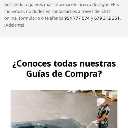
compra de EPIs online, que sepas que disponemos de una
opción de
seguimiento del pedido
con la que puedes ver
cuánto le queda para llegar a su destino, con solo introducir
tu ID de pedido y correo de contacto. También contamos
con una Política de Devoluciones que puedes leer
aquí
.
A continuación, te mostramos las
categorías más
destacadas de EPISHOP
. Si no localizas lo que estás
buscando o quieres más información acerca de algún EPIs
individual, no dudes en contactarnos a través del chat
online, formulario o teléfonos
954 777 574
y
679 312 351
.
¡Adelante!
¿Conoces todas nuestras