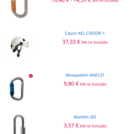
-
IVA no Incluido
de
precios:
desde
10,40 €
hasta
14,59 €
Casco AEL CVISOR-1
37,33
€
IVA no Incluido
Mosquetón AA012T
9,80
€
IVA no Incluido
Maillón GO
3,57
€
IVA no Incluido