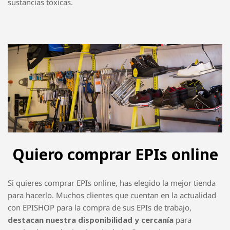
existe la
categoría EPIs I
, en la que se agrupan los que
proporcionan una ligera protección, como pueden ser los
guantes de jardinería. Luego, hay una
categoría EPIs II
en
la que se catalogan todos los cascos de seguridad o equipos
de protección media. Y, finalmente, se encuentra una
categoría EPIs III
que salva al obrero de un peligro que
puede herirlo gravemente e incluso propiciar su muerte. Un
ejemplo de esta categoría puede ser la protección contra
sustancias tóxicas.