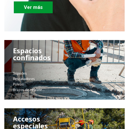
Ver más
Espacios
confinados
Tripodes
Rescatadores
Poleas
Brazos de rescate…
Accesos
especiales