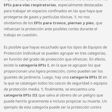
Existen diferentes tipos de EPIs en función de la parte que
protegen. Los que no se suelen olvidar son los
EPIs para la
cabeza
, en los que se incluye el casco de seguridad, por
ejemplo. Luego están los
EPIs para los ojos y la cara
, en la
que se encasillan las gafas o pantallas que no
necesariamente protegen del sol, sino también de astillas,
chispas de radial, etc. También existen
EPIs para oídos
, que
en la mayoría de los casos se olvidan pero son igual de
importantes que el resto. En esta situación se encuentran los
EPIs para vías respiratorias
, especialmente destacadas
para trabajar en espacios confinados en las que haya que
protegerse de gases y partículas tóxicas. Y, no nos
olvidamos de los
EPIs para tronco, piernas y pies
, que
refuerzan la protección ante posibles cortes durante el
trabajo en cuestión.
Es posible que hayas escuchado que los tipos de Equipos de
Protección Individual se pueden agrupar en tres categorías,
en función del grado de protección que ofrezcan. En efecto,