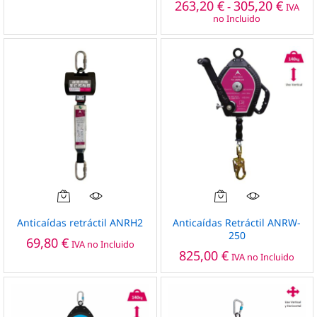
Rango
263,20
€
305,20
€
-
IVA
de
variantes.
no Incluido
precio
Las
desde
opciones
263,20
hasta
se
305,20
pueden
elegir
en
la
página
de
producto
Anticaídas retráctil ANRH2
Anticaídas Retráctil ANRW-
250
69,80
€
IVA no Incluido
825,00
€
IVA no Incluido