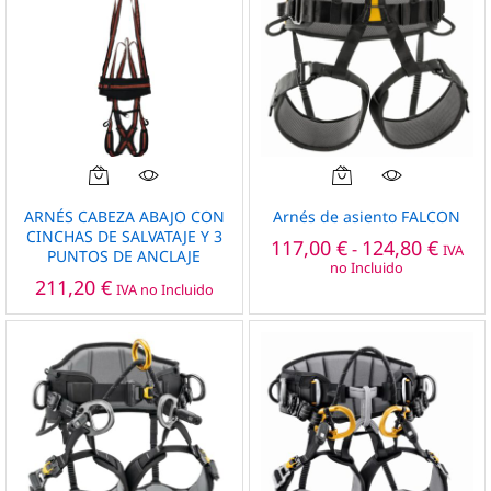
en
la
página
de
producto
Este
Este
producto
producto
ARNÉS CABEZA ABAJO CON
Arnés de asiento FALCON
tiene
tiene
CINCHAS DE SALVATAJE Y 3
Rango
117,00
€
124,80
€
-
IVA
PUNTOS DE ANCLAJE
múltiples
múltiples
de
no Incluido
precio
variantes.
variantes.
211,20
€
IVA no Incluido
desde
Las
Las
117,00
opciones
opciones
hasta
124,80
se
se
pueden
pueden
elegir
elegir
en
en
la
la
página
página