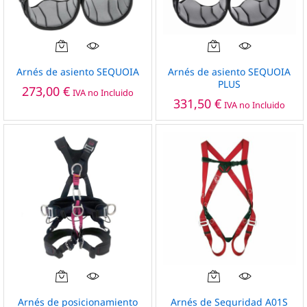
de
de
producto
producto
Este
Este
producto
producto
Arnés de asiento SEQUOIA
Arnés de asiento SEQUOIA
tiene
tiene
PLUS
273,00
€
IVA no Incluido
múltiples
múltiples
331,50
€
IVA no Incluido
variantes.
variantes.
Las
Las
opciones
opciones
se
se
pueden
pueden
elegir
elegir
en
en
la
la
página
página
de
de
producto
producto
Arnés de posicionamiento
Arnés de Seguridad A01S