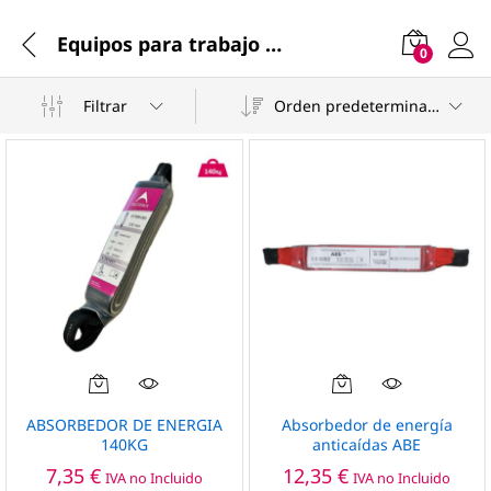
Equipos para trabajo en alturas
0
Filtrar
Orden predeterminado
ABSORBEDOR DE ENERGIA
Absorbedor de energía
140KG
anticaídas ABE
7,35
€
12,35
€
IVA no Incluido
IVA no Incluido