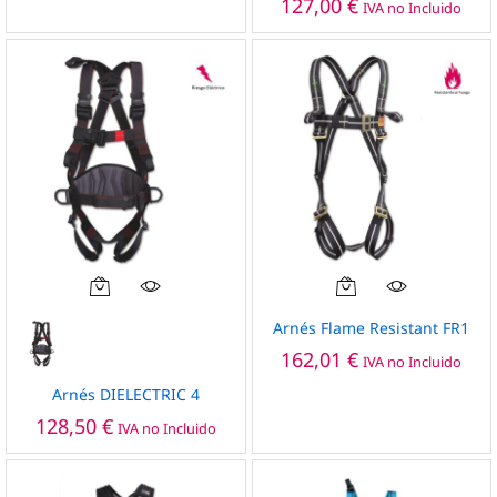
127,00
€
IVA no Incluido
Este
producto
Arnés Flame Resistant FR1
tiene
162,01
€
IVA no Incluido
múltiples
variantes.
Arnés DIELECTRIC 4
Las
128,50
€
IVA no Incluido
opciones
se
pueden