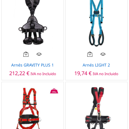
elegir
en
la
página
de
producto
Este
producto
Arnés GRAVITY PLUS 1
Arnés LIGHT 2
tiene
212,22
€
19,74
€
IVA no Incluido
IVA no Incluido
múltiples
variantes.
Las
opciones
se
pueden
elegir
en
la