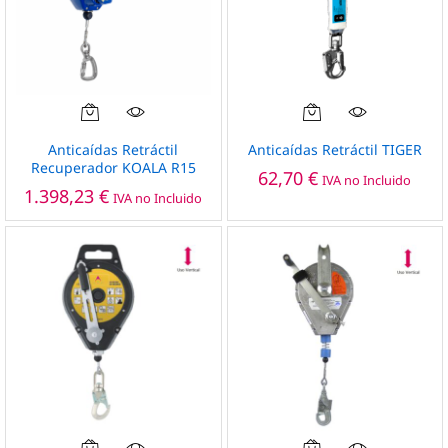
de
de
producto
producto
Anticaídas Retráctil
Anticaídas Retráctil TIGER
Recuperador KOALA R15
62,70
€
IVA no Incluido
1.398,23
€
IVA no Incluido