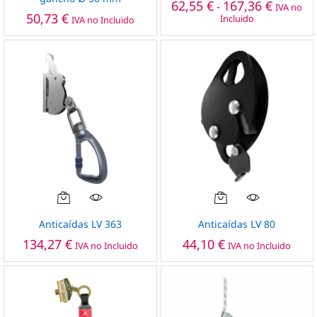
Rango
62,55
€
167,36
€
-
IVA no
múltiples
de
50,73
€
Incluido
IVA no Incluido
precios:
variantes.
desde
Las
62,55 €
opciones
hasta
167,36 €
se
pueden
elegir
en
la
página
de
producto
Anticaídas LV 363
Anticaídas LV 80
134,27
€
44,10
€
IVA no Incluido
IVA no Incluido