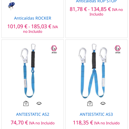
Anticaídas ROP STOP
tiene
tiene
Rango
81,78
€
134,85
€
-
IVA no
múltiples
múltiples
de
Incluido
precios:
variantes.
variantes.
Anticaídas ROCKER
desde
Las
Las
Rango
101,09
€
185,03
€
-
81,78 €
IVA
de
opciones
opciones
hasta
no Incluido
precios:
134,85 €
se
se
desde
pueden
pueden
101,09 €
hasta
elegir
elegir
185,03 €
en
en
la
la
página
página
de
de
producto
producto
ANTIESTATIC AS2
ANTIESTATIC AS3
74,70
€
118,35
€
IVA no Incluido
IVA no Incluido