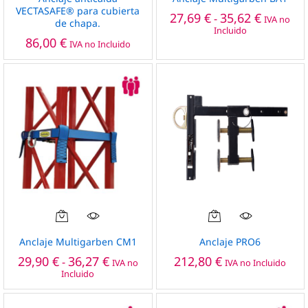
tiene
VECTASAFE® para cubierta
Rango
27,69
€
35,62
€
-
IVA no
de chapa.
múltiples
de
Incluido
precios:
variantes.
86,00
€
IVA no Incluido
desde
Las
27,69 €
opciones
hasta
35,62 €
se
pueden
elegir
en
la
página
de
producto
Este
producto
Anclaje Multigarben CM1
Anclaje PRO6
tiene
Rango
29,90
€
36,27
€
212,80
€
-
IVA no
IVA no Incluido
múltiples
de
Incluido
precios:
variantes.
desde
Las
29,90 €