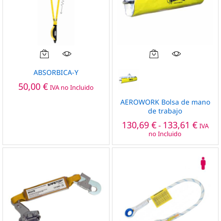
Este
Este
producto
producto
ABSORBICA-Y
tiene
tiene
50,00
€
IVA no Incluido
múltiples
múltiples
variantes.
variantes.
AEROWORK Bolsa de mano
de trabajo
Las
Las
Rango
opciones
opciones
130,69
€
133,61
€
-
IVA
de
no Incluido
se
se
precio
pueden
pueden
desde
130,69
elegir
elegir
hasta
en
en
133,61
la
la
página
página
de
de
producto
producto