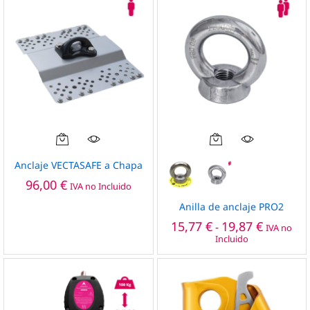
opciones
hasta
36,27 €
se
pueden
elegir
en
la
página
de
producto
Este
producto
Anclaje VECTASAFE a Chapa
tiene
96,00
€
IVA no Incluido
múltiples
variantes.
Anilla de anclaje PRO2
Las
Rango
15,77
€
19,87
€
-
IVA no
de
opciones
Incluido
precios:
se
desde
pueden
15,77 €
hasta
elegir
19,87 €
en