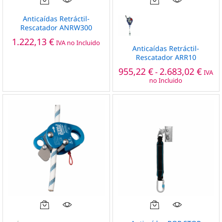
Este
producto
Anticaídas Retráctil-
tiene
Rescatador ANRW300
múltiples
1.222,13
€
IVA no Incluido
variantes.
Anticaídas Retráctil-
Rescatador ARR10
Las
Rang
opciones
955,22
€
2.683,02
€
-
IVA
de
no Incluido
se
preci
pueden
desd
955,2
elegir
hast
en
2.683
la
página
de
producto
Este
Este
producto
producto