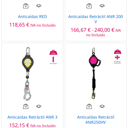
Este
producto
Anticaídas RED
Anticaídas Retráctil ANR 200
tiene
V
118,65
€
IVA no Incluido
múltiples
Rango
166,67
€
240,00
€
-
IVA
de
variantes.
no Incluido
precio
Las
desde
opciones
166,67
hasta
se
240,00
pueden
elegir
en
la
página
de
producto
Este
producto
Anticaídas Retráctil ANR 3
Anticaídas Retráctil
tiene
ANR250HV
152,15
€
IVA no Incluido
múltiples