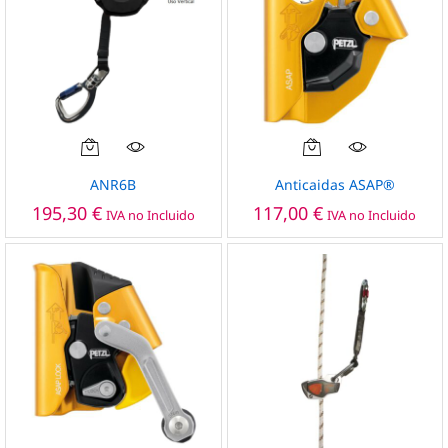
la
página
de
producto
ANR6B
Anticaidas ASAP®
195,30
€
117,00
€
IVA no Incluido
IVA no Incluido