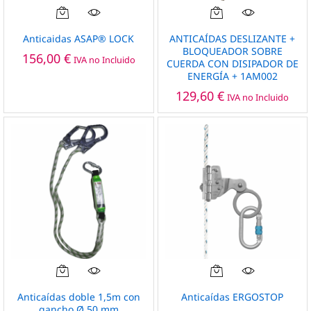
Anticaidas ASAP® LOCK
ANTICAÍDAS DESLIZANTE +
BLOQUEADOR SOBRE
156,00
€
IVA no Incluido
CUERDA CON DISIPADOR DE
ENERGÍA + 1AM002
129,60
€
IVA no Incluido
Este
producto
Anticaídas doble 1,5m con
Anticaídas ERGOSTOP
tiene
gancho Ø 50 mm