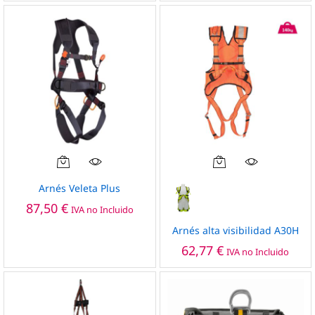
Este
producto
Arnés Veleta Plus
tiene
87,50
€
IVA no Incluido
múltiples
variantes.
Arnés alta visibilidad A30H
Las
62,77
€
IVA no Incluido
opciones
se
pueden
elegir