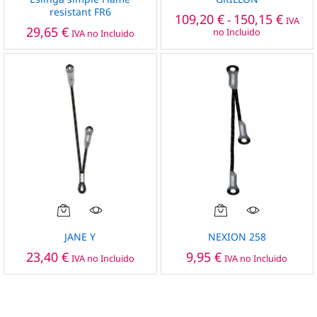
tiene
resistant FR6
Rango
109,20
€
150,15
€
-
IVA
múltiples
de
29,65
€
no Incluido
IVA no Incluido
precio
variantes.
desde
Las
109,20
opciones
hasta
150,15
se
pueden
elegir
en
la
página
de
producto
JANE Y
NEXION 258
23,40
€
9,95
€
IVA no Incluido
IVA no Incluido