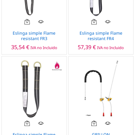
Eslinga simple Flame
Eslinga simple Flame
resistant FR3
resistant FR4
35,54
€
57,39
€
IVA no Incluido
IVA no Incluido
Este
producto
Eslinga simple Flame
GRILLON