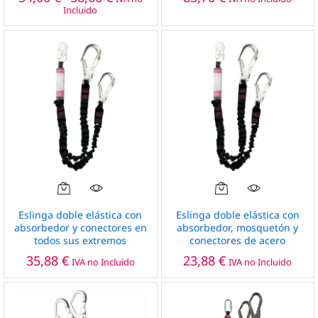
de
variantes.
Incluido
precios:
Las
desde
opciones
54,00 €
hasta
se
58,60 €
pueden
elegir
en
la
página
de
producto
Este
producto
Eslinga doble elástica con
Eslinga doble elástica con
tiene
absorbedor y conectores en
absorbedor, mosquetón y
todos sus extremos
conectores de acero
múltiples
variantes.
35,88
€
23,88
€
IVA no Incluido
IVA no Incluido
Las
opciones
se