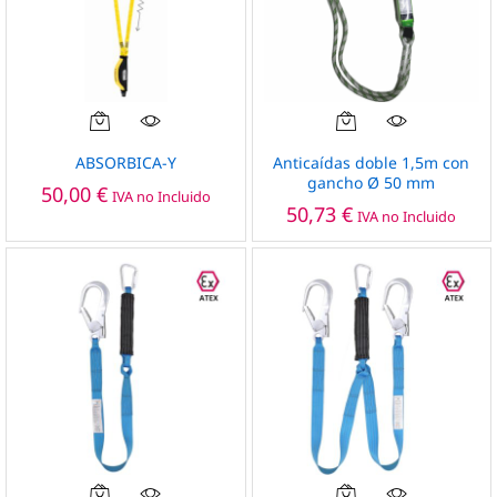
Este
producto
ABSORBICA-Y
Anticaídas doble 1,5m con
tiene
gancho Ø 50 mm
50,00
€
IVA no Incluido
múltiples
50,73
€
IVA no Incluido
variantes.
Las
opciones
se
pueden
elegir
en
la
página
de
producto