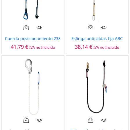
producto
producto
Cuerda posicionamiento 238
Eslinga anticaídas fija ABC
41,79
€
38,14
€
IVA no Incluido
IVA no Incluido
Este
producto