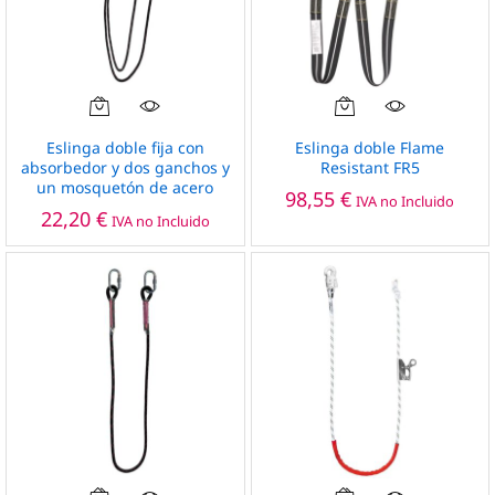
Este
producto
Eslinga doble fija con
Eslinga doble Flame
tiene
absorbedor y dos ganchos y
Resistant FR5
un mosquetón de acero
múltiples
98,55
€
IVA no Incluido
variantes.
22,20
€
IVA no Incluido
Las
opciones
se
pueden
elegir
en
la
página
de
producto