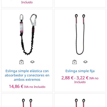
de
variantes.
Incluido
precios:
Las
desde
opciones
6,12 €
hasta
se
7,44 €
pueden
elegir
en
la
página
de
producto
Este
producto
Eslinga simple elástica con
Eslinga simple fija
tiene
absorbedor y conectores en
Rango
2,88
€
3,22
€
-
IVA no
ambos extremos
múltiples
de
Incluido
precios:
variantes.
14,86
€
IVA no Incluido
desde
Las
2,88 €
opciones
hasta
3,22 €
se
pueden