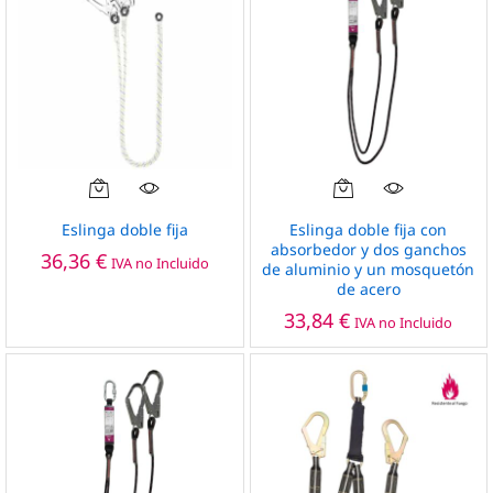
pueden
elegir
en
la
página
de
producto
Eslinga doble fija
Eslinga doble fija con
absorbedor y dos ganchos
36,36
€
IVA no Incluido
de aluminio y un mosquetón
de acero
33,84
€
IVA no Incluido