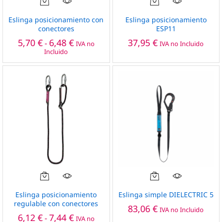
Este
producto
Eslinga posicionamiento con
Eslinga posicionamiento
tiene
conectores
ESP11
múltiples
Rango
5,70
€
6,48
€
37,95
€
-
IVA no
IVA no Incluido
de
variantes.
Incluido
precios:
Las
desde
opciones
5,70 €
hasta
se
6,48 €
pueden
elegir
en
la
página
de
producto
Este
producto
Eslinga posicionamiento
Eslinga simple DIELECTRIC 5
tiene
regulable con conectores
83,06
€
IVA no Incluido
múltiples
Rango
6,12
€
7,44
€
-
IVA no