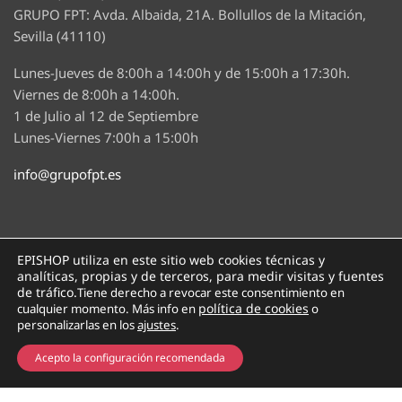
GRUPO FPT: Avda. Albaida, 21A. Bollullos de la Mitación,
Sevilla (41110)
Lunes-Jueves de 8:00h a 14:00h y de 15:00h a 17:30h.
Viernes de 8:00h a 14:00h.
1 de Julio al 12 de Septiembre
Lunes-Viernes 7:00h a 15:00h
info@grupofpt.es
EPISHOP utiliza en este sitio web cookies técnicas y
analíticas, propias y de terceros, para medir visitas y fuentes
de tráfico.
Tiene derecho a revocar este consentimiento en
Copyright © 2024 EPISHOP. Página creada por
política de cookies
Medios en Red
cualquier momento
. Más info en
o
personalizarlas en los
ajustes
.
0
Acepto la configuración recomendada
Inicio
Buscador
Departamentos
Mi cuenta
Carrito