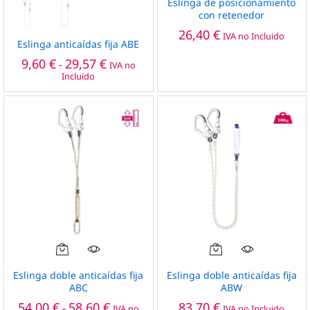
Eslinga de posicionamiento
tiene
con retenedor
múltiples
26,40
€
IVA no Incluido
variantes.
Eslinga anticaídas fija ABE
Las
Rango
9,60
€
29,57
€
-
IVA no
de
opciones
Incluido
precios:
se
desde
pueden
9,60 €
hasta
elegir
29,57 €
en
la
página
de
producto
Este
producto
Eslinga doble anticaídas fija
Eslinga doble anticaídas fija
tiene
ABC
ABW
múltiples
Rango
54,00
€
58,60
€
83,70
€
-
IVA no
IVA no Incluido