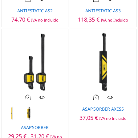
ANTIESTATIC AS2
ANTIESTATIC AS3
74,70
€
118,35
€
IVA no Incluido
IVA no Incluido
Este
producto
ASAP’SORBER AXESS
tiene
37,05
€
IVA no Incluido
múltiples
variantes.
ASAP’SORBER
Las
Rango
29,25
€
31,20
€
-
IVA no