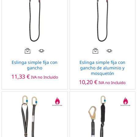
elegir
en
la
página
de
producto
Eslinga simple fija con
Eslinga simple fija con
gancho
gancho de aluminio y
mosquetón
11,33
€
IVA no Incluido
10,20
€
IVA no Incluido