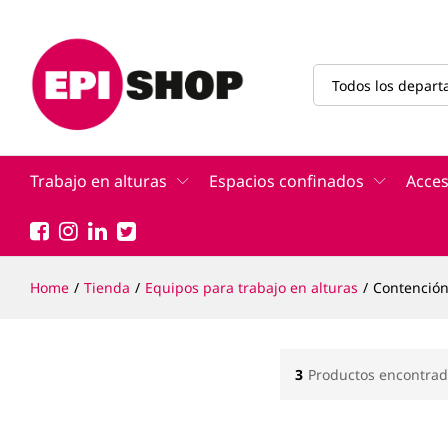
Todos los depar
Trabajo en alturas
Espacios confinados
Acces
Home
/
Tienda
/
Equipos para trabajo en alturas
/
Contenció
3
Productos encontrad