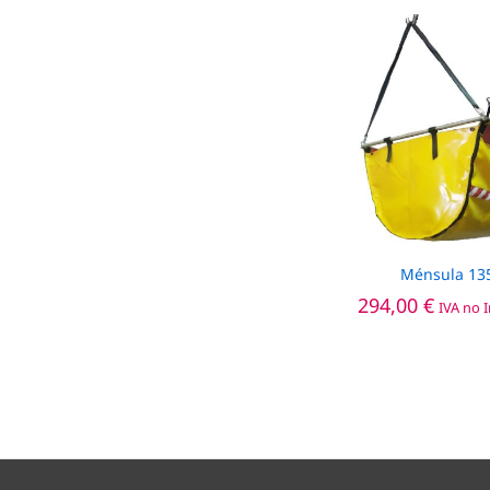
Ménsula 13
294,00
294,00
€
€
IVA no 