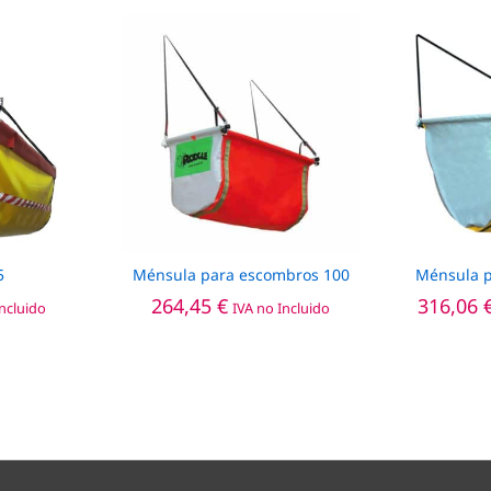
5
Ménsula para escombros 100
Ménsula p
264,45
264,45
€
€
316,06
Incluido
IVA no Incluido
316,06