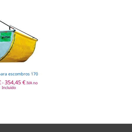
ara escombros 170
Rango
€
354,45
€
-
IVA no
de
Incluido
precios:
desde
€
354,45
€
316,06 €
hasta
354,45 €