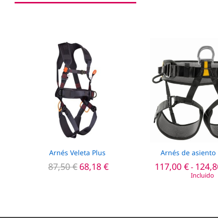
Arnés Veleta Plus
Arnés de asient
87,50
€
68,18
€
117,00
€
124,
-
Incluido