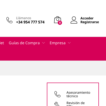
Añadir al carrito
212,22
€
IVA no Incluido
Llámanos
Acceder
+34 954 777 574
Registrarse
0
let
Guías de Compra
Empresa
Asesoramiento
técnico
Revisión de