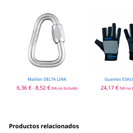
Maillón DELTA LINK
Guantes ESKU
Rango
6,36
€
8,52
€
24,17
€
-
IVA no Incluido
IVA no 
de
precios:
desde
6,36 €
hasta
8,52 €
Productos relacionados