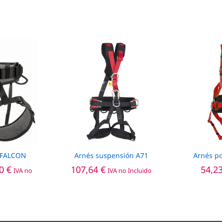
o FALCON
Arnés suspensión A71
Arnés p
Rango
80
€
107,64
€
54,2
IVA no
IVA no Incluido
de
precios:
desde
117,00 €
hasta
124,80 €