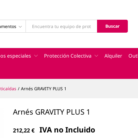
Buscar
tamentos
os especiales
Protección Colectiva
Alquiler
Out
ticaídas
/
Arnés GRAVITY PLUS 1
Arnés GRAVITY PLUS 1
IVA no Incluido
212,22
€