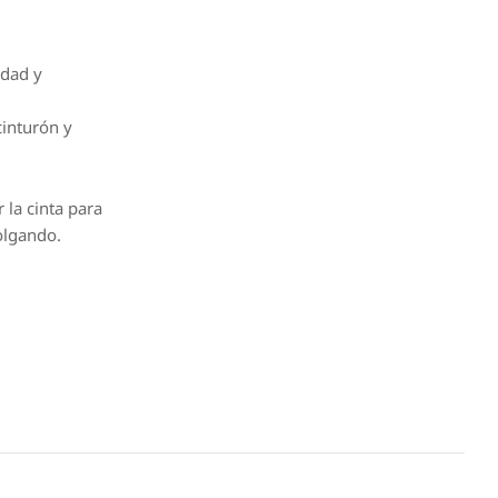
idad y
cinturón y
 la cinta para
colgando.