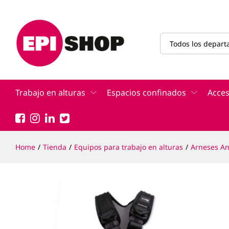
Arnés GRAVITY PLUS 1
Descripción
Características
Todos los depar
Trabajo en alturas
Espacios confinados
Acces
Home
/
Tienda
/
Equipos para trabajo en alturas
/
Arneses An