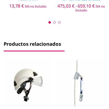
tiene
Rango
13,78
€
475,03
€
659,10
€
-
IVA no Incluido
IVA no
múltiples
de
Incluido
precios:
variantes.
desde
Las
475,03 
opciones
hasta
659,10 
se
pueden
elegir
Productos relacionados
en
la
página
de
producto