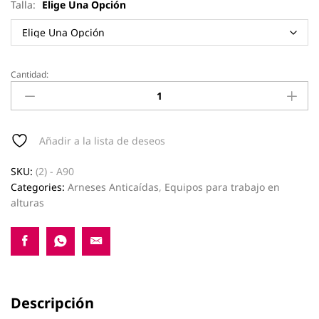
Talla:
Elige Una Opción
Cantidad:
Arnés
suspensión
A90
quantity
Añadir a la lista de deseos
SKU:
(2) - A90
Categories:
Arneses Anticaídas
,
Equipos para trabajo en
alturas
Descripción