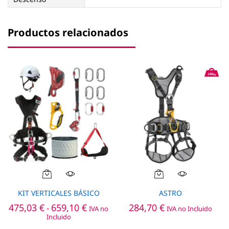
Productos relacionados
Este
Este
producto
producto
KIT VERTICALES BÁSICO
ASTRO
tiene
tiene
Rango
475,03
€
659,10
€
284,70
€
-
IVA no
IVA no Incluido
múltiples
múltiples
de
Incluido
precios:
variantes.
variantes.