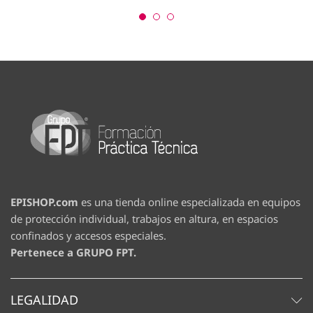
desde
Las
Las
475,03 €
opciones
opciones
hasta
659,10 €
se
se
pueden
pueden
elegir
elegir
en
en
la
la
página
página
de
de
producto
producto
EPISHOP.com
es una tienda online especializada en equipos
de protección individual, trabajos en altura, en espacios
confinados y accesos especiales.
Pertenece a GRUPO FPT.
LEGALIDAD