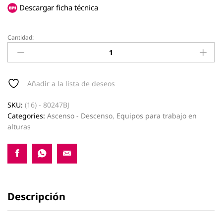
Descargar ficha técnica
Cantidad:
Altochut
con
absorbedor
quantity
Añadir a la lista de deseos
SKU:
(16) - 80247BJ
Categories:
Ascenso - Descenso
,
Equipos para trabajo en
alturas
Descripción