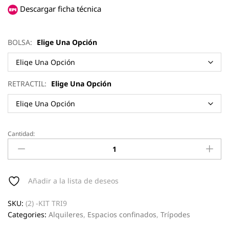
Descargar ficha técnica
BOLSA:
Elige Una Opción
RETRACTIL:
Elige Una Opción
Cantidad:
KIT
TRIPODE
TRI
9
ESPACIOS
Añadir a la lista de deseos
CONFINADOS
quantity
SKU:
(2) -KIT TRI9
Categories:
Alquileres
,
Espacios confinados
,
Trípodes