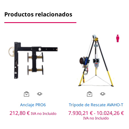
Productos relacionados
Este
producto
Anclaje PRO6
Trípode de Rescate AVAHO-T
tiene
R
212,80
€
7.930,21
€
10.024,26
€
-
IVA no Incluido
múltiples
de
IVA no Incluido
pr
variantes.
de
Las