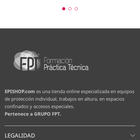
7.
opciones
ha
10
se
pueden
elegir
en
la
página
de
producto
EPISHOP.com
es una tienda online especializada en equipos
de protección individual, trabajos en altura, en espacios
confinados y accesos especiales.
Pertenece a GRUPO FPT.
LEGALIDAD