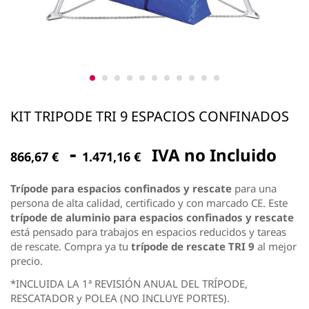
KIT TRIPODE TRI 9 ESPACIOS CONFINADOS
Rango
-
IVA no Incluido
866,67
€
1.471,16
€
de
precios:
Trípode para espacios confinados y rescate
para una
persona de alta calidad, certificado y con marcado CE. Este
desde
trípode de aluminio para espacios confinados y rescate
866,67 €
está pensado para trabajos en espacios reducidos y tareas
de rescate. Compra ya tu
trípode de rescate
TRI 9
al mejor
hasta
precio.
1.471,16 €
*INCLUIDA LA 1ª REVISIÓN ANUAL DEL TRÍPODE,
RESCATADOR y POLEA (NO INCLUYE PORTES).