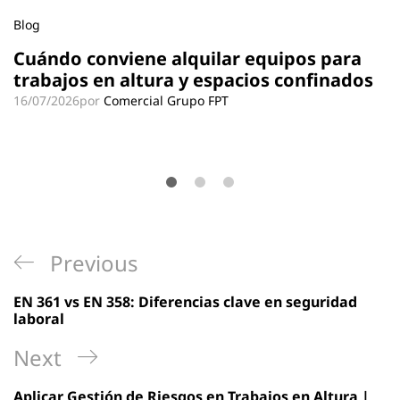
Blog
Cuándo conviene alquilar equipos para
trabajos en altura y espacios confinados
16/07/2026
por
Comercial Grupo FPT
Navegación
Previous
Previous
de
Post
EN 361 vs EN 358: Diferencias clave en seguridad
entradas
laboral
Next
Next
Post
Aplicar Gestión de Riesgos en Trabajos en Altura |