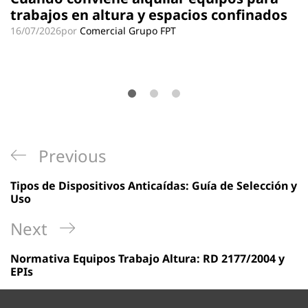
trabajos en altura y espacios confinados
16/07/2026
por
Comercial Grupo FPT
Navegación
Previous
Previous
de
Post
Tipos de Dispositivos Anticaídas: Guía de Selección y
entradas
Uso
Next
Next
Post
Normativa Equipos Trabajo Altura: RD 2177/2004 y
EPIs