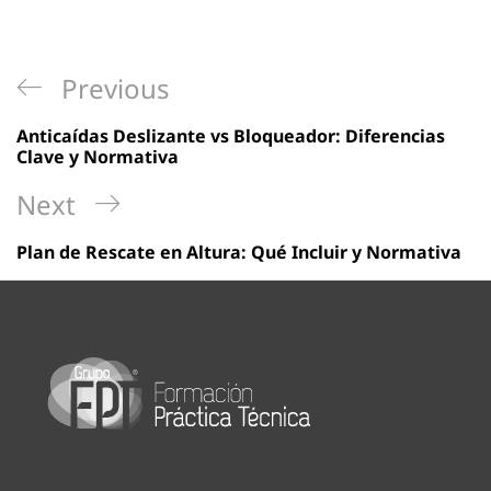
Navegación
Previous
Previous
de
Post
Anticaídas Deslizante vs Bloqueador: Diferencias
entradas
Clave y Normativa
Next
Next
Post
Plan de Rescate en Altura: Qué Incluir y Normativa