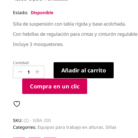
Estado:
Disponible
Silla de suspensión con tabla rígida y base acolchada.
Con hebillas de regulación para cintas y cinturón regulable
Incluye 3 mosquetones.
Cantidad:
Silla
Añadir al carrito
SIBA
200
quantity
Compra en un clic
SKU:
(2) - SIBA 200
Categories:
Equipos para trabajo en alturas
,
Sillas