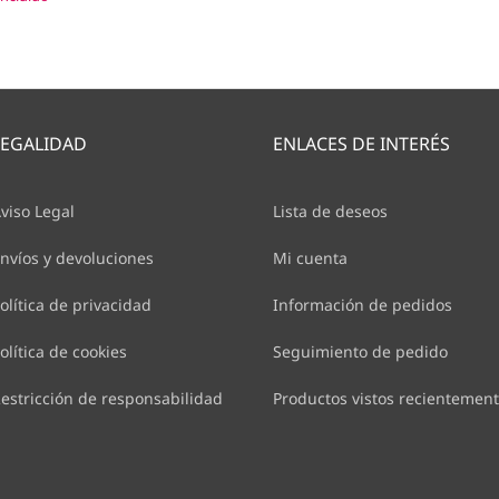
precios:
desde
117,00 €
hasta
124,80 €
LEGALIDAD
ENLACES DE INTERÉS
viso Legal
Lista de deseos
nvíos y devoluciones
Mi cuenta
olítica de privacidad
Información de pedidos
olítica de cookies
Seguimiento de pedido
estricción de responsabilidad
Productos vistos recientemen