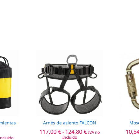
amientas
Arnés de asiento FALCON
Mos
Rango
117,00
€
124,80
€
10,5
-
IVA no
de
Incluido
Incluido