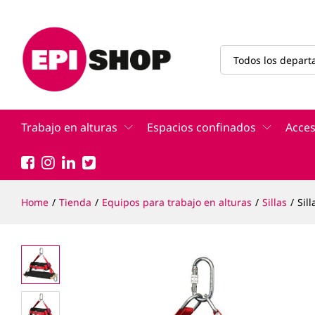
Silla SIBA 200
Descripción
Todos los depar
Trabajo en alturas
Espacios confinados
Acces
Home
/
Tienda
/
Equipos para trabajo en alturas
/
Sillas
/
Sil