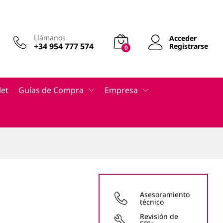
45,60
€
para 1 unidades.
Añadir al carrito
uido
Llámanos
Acceder
+34 954 777 574
Registrarse
0
let
Guías de Compra
Empresa
Asesoramiento
técnico
Revisión de