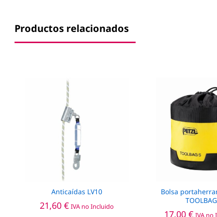
Productos relacionados
Anticaídas LV10
Bolsa portaherr
TOOLBAG
21,60
€
IVA no Incluido
17,00
€
IVA no 