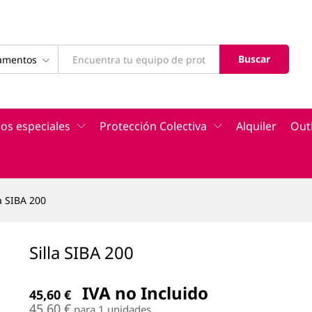
45,60
€
IVA no Incl
Buscar
tamentos
os especiales
Protección Colectiva
Alquiler
Out
la SIBA 200
Silla SIBA 200
IVA no Incluido
45,60
€
45,60
€
para 1 unidades.