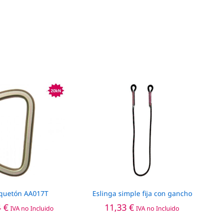
quetón AA017T
Eslinga simple fija con gancho
4
€
11,33
€
IVA no Incluido
IVA no Incluido