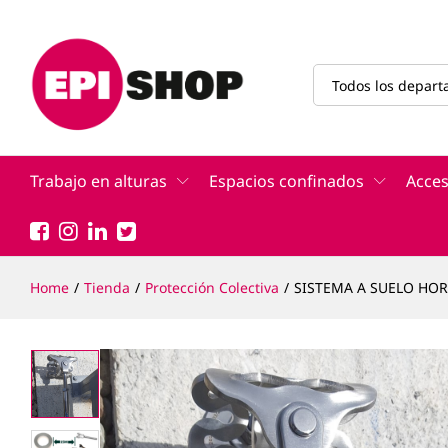
SISTEMA A SUELO HORMIGÓN
Descripción
Características
Todos los depar
Trabajo en alturas
Espacios confinados
Acces
Home
/
Tienda
/
Protección Colectiva
/
SISTEMA A SUELO HO