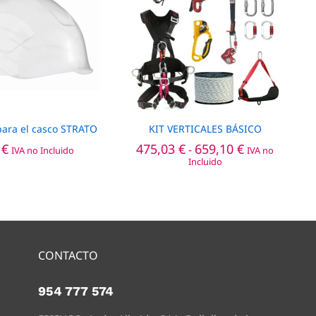
para el casco STRATO
KIT VERTICALES BÁSICO
Rango
0
€
475,03
€
659,10
€
-
IVA no Incluido
IVA no
de
Incluido
precios:
desde
475,03 €
hasta
659,10 €
CONTACTO
954 777 574