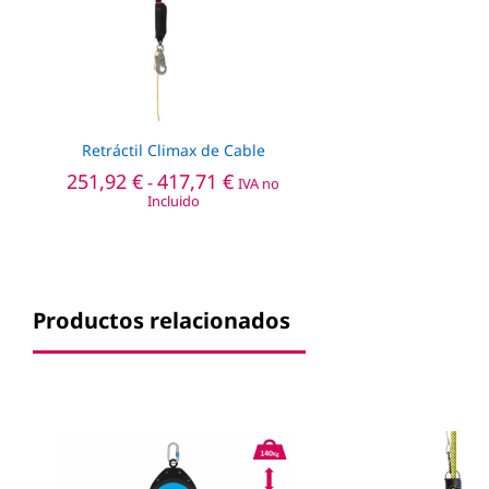
Retráctil Climax de Cable
Rango
251,92
€
417,71
€
-
IVA no
de
Incluido
precios:
desde
251,92 €
hasta
417,71 €
Productos relacionados