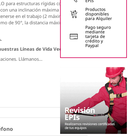
EPIs
O para estructuras rígidas como el
Productos
con una inclinación máxima de 15°.
disponibles
nerse en el trabajo (2 máximo por tramo).
para Alquiler
imo de 90°, la distancia máxima entre 2
Pago seguro
mediante
tarjeta de
.
crédito y
Paypal
uestras Líneas de Vida Vectaline Frog.
guraciones. Llámanos…
éfono
*