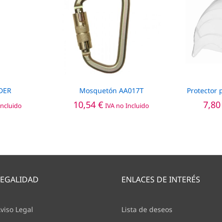
DER
Mosquetón AA017T
Protector 
10,54
€
7,8
Incluido
IVA no Incluido
LEGALIDAD
ENLACES DE INTERÉS
viso Legal
Lista de deseos