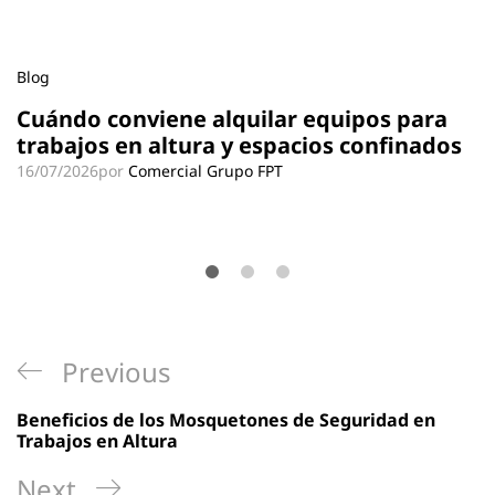
Blog
Cuándo conviene alquilar equipos para
trabajos en altura y espacios confinados
16/07/2026
por
Comercial Grupo FPT
Navegación
Previous
Previous
de
Post
Beneficios de los Mosquetones de Seguridad en
entradas
Trabajos en Altura
Next
Next