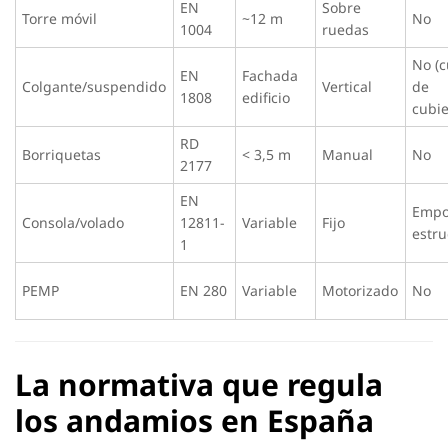
EN
Sobre
Torre móvil
~12 m
No
1004
ruedas
No (
EN
Fachada
Colgante/suspendido
Vertical
de
1808
edificio
cubie
RD
Borriquetas
< 3,5 m
Manual
No
2177
EN
Empo
Consola/volado
12811-
Variable
Fijo
estru
1
PEMP
EN 280
Variable
Motorizado
No
La normativa que regula
los andamios en España