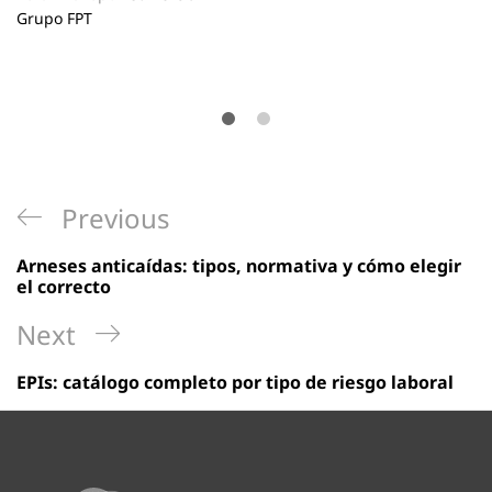
Grupo FPT
Navegación
Previous
Previous
de
Post
Arneses anticaídas: tipos, normativa y cómo elegir
entradas
el correcto
Next
Next
Post
EPIs: catálogo completo por tipo de riesgo laboral