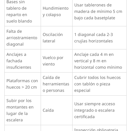
Bases sin
Usar tablerones de
tablero de
Hundimiento
madera de mínimo 5 cm
reparto en
y colapso
bajo cada basetplate
suelo blando
Falta de
Oscilación
1 diagonal cada 2-3
arriostramiento
lateral
crujías horizontales
diagonal
Anclajes a
Anclaje cada 4 m en
Vuelco por
fachada
vertical y 8 m en
viento
insuficientes
horizontal como mínimo
Caída de
Cubrir todos los huecos
Plataformas con
herramientas
con tablón o pieza
huecos > 20 cm
o personas
especial
Subir por los
Usar siempre acceso
montantes en
Caída
integrado o escalera
lugar de la
certificada
escalera
Inspección obligatoria