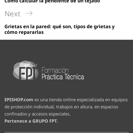
Cómo calcular la pendiente de un tejado
entradas
Next
Next
Post
Grietas en la pared: qué son, tipos de grietas y
cómo repararlas
EPISHOP.com
es una tienda online especializada en equipos
de protección individual, trabajos en altura, en espacios
confinados y accesos especiales.
Pertenece a GRUPO FPT.