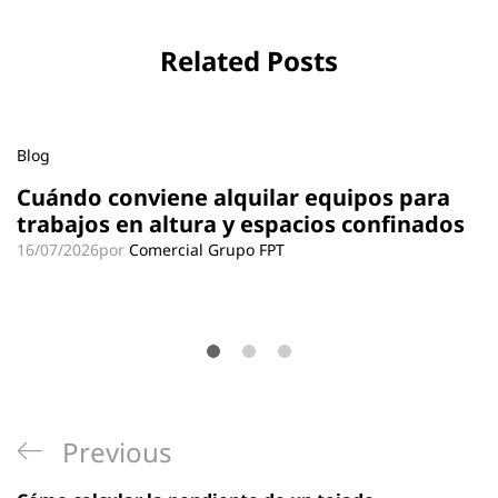
Related Posts
Blog
Cuándo conviene alquilar equipos para
trabajos en altura y espacios confinados
16/07/2026
por
Comercial Grupo FPT
Navegación
Previous
Previous
de
Post