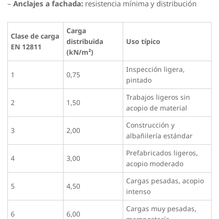
–
Anclajes a fachada:
resistencia mínima y distribución
Carga
Clase de carga
distribuida
Uso típico
EN 12811
(kN/m²)
Inspección ligera,
1
0,75
pintado
Trabajos ligeros sin
2
1,50
acopio de material
Construcción y
3
2,00
albañilería estándar
Prefabricados ligeros,
4
3,00
acopio moderado
Cargas pesadas, acopio
5
4,50
intenso
Cargas muy pesadas,
6
6,00