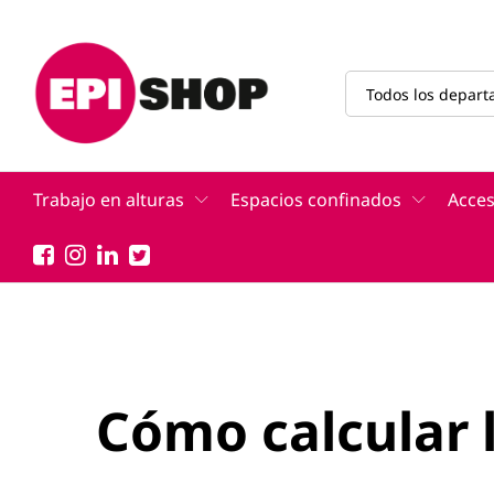
Todos los depar
Trabajo en alturas
Espacios confinados
Acces
Cómo calcular 