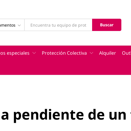
Buscar
tamentos
os especiales
Protección Colectiva
Alquiler
Out
la pendiente de un